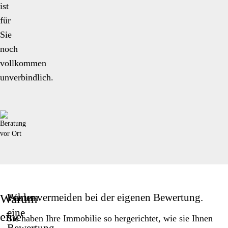
ist
für
Sie
noch
vollkommen
unverbindlich.
Warum
Fehler vermeiden bei der eigenen Bewertung.
Warum
eine
eine
Sie haben Ihre Immobilie so hergerichtet, wie sie Ihnen