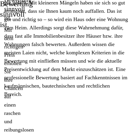
Bewertung
Bewertung
gut gefällt. Mit kleineren Mängeln haben sie sich so gut
sinnvoll
arrangiert, dass sie Ihnen kaum noch auffallen. Das ist
sinnvoll
ist.
gut und richtig so – so wird ein Haus oder eine Wohnung
ist.
zum Heim. Allerdings sorgt diese Wahrnehmung dafür,
Mit
dass fast alle Immobilienbesitzer ihre Häuser bzw. ihre
dem
Wohnungen falsch bewerten. Außerdem wissen die
richtigen
meisten Laien nicht, welche komplexen Kriterien in die
Preis
Bewertung mit einfließen müssen und wie die aktuelle
erhöhen
Preisentwicklung auf dem Markt einzuschätzen ist. Eine
Sie
professionelle Bewertung basiert auf Fachkenntnissen im
Ihre
kaufmännischen, bautechnischen und rechtlichen
Chancen
Bereich.
auf
einen
raschen
und
reibungslosen